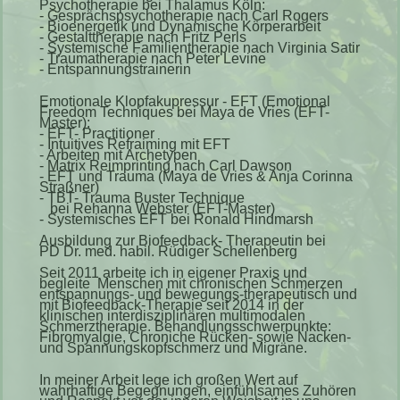
Psychotherapie bei Thalamus Köln:
- Gesprächspsychotherapie nach Carl Rogers
- Bioenergetik und Dynamische Körperarbeit
- Gestalttherapie nach Fritz Perls
- Systemische Familientherapie nach Virginia Satir
- Traumatherapie nach Peter Levine
- Entspannungstrainerin
Emotionale Klopfakupressur - EFT (Emotional
Freedom Techniques bei Maya de Vries (EFT-
Master):
- EFT- Practitioner
- Intuitives Refraiming mit EFT
- Arbeiten mit Archetypen
- Matrix Reimprinting nach Carl Dawson
- EFT und Trauma (Maya de Vries & Anja Corinna
Straßner)
- TBT- Trauma Buster Technique
bei Rehanna Webster (EFT-Master)
- Systemisches EFT bei Ronald Hindmarsh
Ausbildung zur Biofeedback- Therapeutin bei
PD Dr. med. habil. Rüdiger Schellenberg
Seit 2011 arbeite ich in eigener Praxis und
begleite Menschen mit chronischen Schmerzen
entspannungs- und bewegungs-therapeutisch und
mit Biofeedback-Therapie seit 2014 in der
klinischen interdisziplinären multimodalen
Schmerztherapie.
Behandlungsschwerpunkte:
Fibromyalgie, Chroniche Rücken- sowie Nacken-
und Spannungskopfschmerz und Migräne.
In meiner Arbeit lege ich großen Wert auf
wahrhaftige Begegnungen, einfü hlsames Zuhören