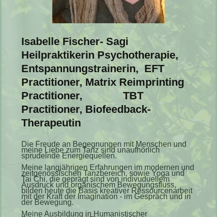
Isabelle Fischer- Sagi
Heilpraktikerin Psychotherapie,
Entspannungstrainerin, EFT
Practitioner, Matrix Reimprinting
Practitioner, TBT
Practitioner, Biofeedback-
Therapeutin
Die Freude an Begegnungen mit Menschen und
meine Liebe zum Tanz sind unaufhörlich
sprudelnde Energiequellen.
Meine langjährigen Erfahrungen im modernen und
zeitgenössischen Tanzbereich, sowie Yoga und
Tai Chi, die geprägt sind von indivuduellem
Ausdruck und organischem Bewegungsfluss,
bilden heute die Basis kreativer Ressourcenarbeit
mit der Kraft der Imagination - im Gespräch und in
der Bewegung.
Meine Ausbildung in Humanistischer