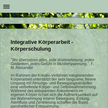
Integrative Körperarbeit -
Körperschulung
"Wir ü bersetzen alles, jede Wahrnehmung, jeden
Gedanken,
jedes Gefü hl in Muskelspannung."
F.
M. Alexander
Im Rahmen der Kreativ-Verfahren integrierenden
Körperarbeit unterstü tzt der sehr langsame, freiere
Umgang mit Atmungs- und Bewegungsabläufen
eine vertiefende Körper- und Selbstwahrnehmung.
Während des entspannten Ankommens im
eigenen Körper richtet sich die Aufmerksamkeit auf
die Wahrnehmung innerer Bewegung. Erdung,
Atemfluss und Zentrierung schaffen die Basis
ganzheitlicher Entspannung.